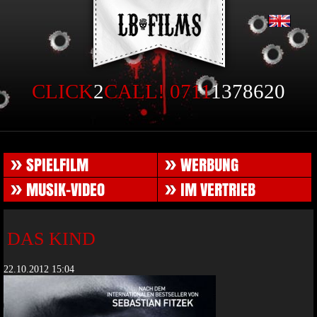
EN
CLICK
2
CALL! 0711
1378620
UNSERE FILME & PRODUKTIONEN
SPIELFILM
WERBUNG
MUSIK-VIDEO
IM VERTRIEB
DAS KIND
22.10.2012 15:04